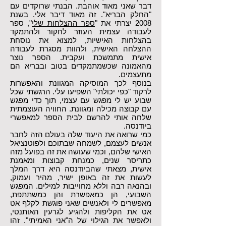
דבר שאני מאוד אוהבת. הבנתי שרוקדים עם
"החלק הבריא". זה מאוד דיבר אלי. בשנת
2008 יצרתי את "
ספר ההצלחות שלי
", ספר
לעבודה עצמית העוזר לחקור ולהתמקד
בהצלחות האישיות, למצוא את נוסחת
ההצלחה האישית, ולהוות מסגרת לעבודה
אישית מתמשכת ועקבית. הספר נוצר
מהאמונה שכשמתמקדים בטוב ובבריא הם
מתעצמים.
בנוסף לכך המוסיקה המגוונת והאפשרות
לרקוד "כפי יכולתי" השפיעו עלי. הרגשתי שכל
שבוע יש לי מפגש עם עצמי, תוך כדי מפגש
עם קבוצה מכילה ומגוונת. החוויה העוצמתית
שלחה אותי להרשם לבית הספר למאפשרי
ביודנסה.
כמי שרואה את היעוד שלה בעולם הזה לחבר
אנשים לעצמם, לשמחה שבתוכם ולפוטנציאל
האישי שלהם, וכמי שעושה את זה בפועל מזה
כתריסר שנים, כמנחת קבוצות ומאמנת
אישית, מצאתי שהביודנסה היא דרך המלך
לעשות את זה באופן ישיר, מהיר ועמוק,
ובהנאה רבה וללא מחוייבות למילים. המפגש
השבועי, הן כמאפשרת והן כמשתתפת,
מאפשרים לי ולאנשים שאני פוגשת לקלף אט
אט את הקליפות ולהגיע לגרעין האותנטי,
ולאפשר את הגילוי של ה"אני האמיתי". זהו